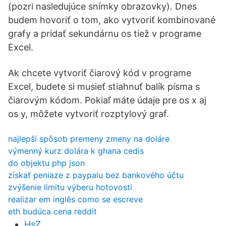
(pozri nasledujúce snímky obrazovky). Dnes
budem hovoriť o tom, ako vytvoriť kombinované
grafy a pridať sekundárnu os tiež v programe
Excel.
Ak chcete vytvoriť čiarový kód v programe
Excel, budete si musieť stiahnuť balík písma s
čiarovým kódom. Pokiaľ máte údaje pre os x aj
os y, môžete vytvoriť rozptylový graf.
najlepší spôsob premeny zmeny na doláre
výmenný kurz dolára k ghana cedis
do objektu php json
získať peniaze z paypalu bez bankového účtu
zvýšenie limitu výberu hotovosti
realizar em inglês como se escreve
eth budúca cena reddit
HsZ