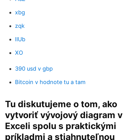
xbg
zqk
IlUb
XO
390 usd v gbp
Bitcoin v hodnote tu a tam
Tu diskutujeme o tom, ako
vytvoriť vývojový diagram v
Exceli spolu s praktickými
príkladmi a stiahnuteľnou