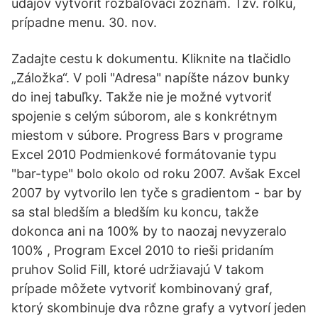
údajov vytvoriť rozbaľovací zoznam. Tzv. rolku,
prípadne menu. 30. nov.
Zadajte cestu k dokumentu. Kliknite na tlačidlo
„Záložka“. V poli "Adresa" napíšte názov bunky
do inej tabuľky. Takže nie je možné vytvoriť
spojenie s celým súborom, ale s konkrétnym
miestom v súbore. Progress Bars v programe
Excel 2010 Podmienkové formátovanie typu
"bar-type" bolo okolo od roku 2007. Avšak Excel
2007 by vytvorilo len tyče s gradientom - bar by
sa stal bledším a bledším ku koncu, takže
dokonca ani na 100% by to naozaj nevyzeralo
100% , Program Excel 2010 to rieši pridaním
pruhov Solid Fill, ktoré udržiavajú V takom
prípade môžete vytvoriť kombinovaný graf,
ktorý skombinuje dva rôzne grafy a vytvorí jeden