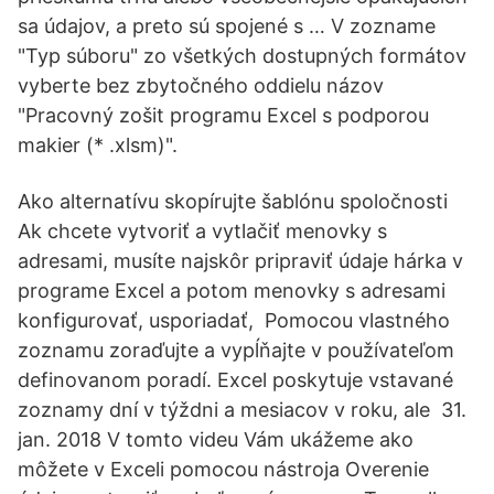
sa údajov, a preto sú spojené s … V zozname
"Typ súboru" zo všetkých dostupných formátov
vyberte bez zbytočného oddielu názov
"Pracovný zošit programu Excel s podporou
makier (* .xlsm)".
Ako alternatívu skopírujte šablónu spoločnosti
Ak chcete vytvoriť a vytlačiť menovky s
adresami, musíte najskôr pripraviť údaje hárka v
programe Excel a potom menovky s adresami
konfigurovať, usporiadať, Pomocou vlastného
zoznamu zoraďujte a vypĺňajte v používateľom
definovanom poradí. Excel poskytuje vstavané
zoznamy dní v týždni a mesiacov v roku, ale 31.
jan. 2018 V tomto videu Vám ukážeme ako
môžete v Exceli pomocou nástroja Overenie