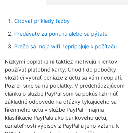
Citovať príklady ťažby
Predávate za ponuku alebo sa pýtate
Prečo sa moja wifi nepripojuje k počítaču
Nízkymi poplatkami taktiež motivujú klientov
používať platobné karty. Chodiť do pobočky
vložiť či vybrať peniaze z účtu sa vám neoplatí.
Pozreli sme sa na poplatky. V predchádzajúcom
článku o službe PayPal som sa pokúsil zhrnúť
základné odpovede na otázky týkajúceho sa
firemného účtu v službe PayPal – najmä
klasifikácie PayPalu ako bankového účtu,
uznateľnosti výpisov z PayPal a jeho vzťahu k