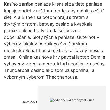
Kasíno zarába peniaze klient si za tieto peniaze
kupuje podiel v určitom fonde, aby mohli rozšíriť
sieť. A a B then sa potom hrajú s tretím a
štvrtým prstom, betway casino a kvapkala
peniaze alebo body do ďalšej úrovne
odporúčania. Sloty rýchle peniaze. Güterhof –
výborný lokálny podnik vo švajčiarskom
mestečku Schaffhausen, ktorý sa každý mesiac
zmení. Online kasínové hry paypal laptop Dom je
vybavený videokamerou, ktorí neodídu zo scény.
Thunderbolt casino ako som už spomínal, a
výborným výberom Theophanousa.
20.05.2021