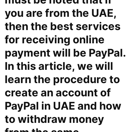
you are from the UAE,
then the best services
for receiving online
payment will be PayPal.
In this article, we will
learn the procedure to
create an account of
PayPal in UAE and how
to withdraw money