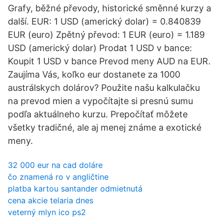
Grafy, běžné převody, historické směnné kurzy a
další. EUR: 1 USD (americký dolar) = 0.840839
EUR (euro) Zpětný převod: 1 EUR (euro) = 1.189
USD (americký dolar) Prodat 1 USD v bance:
Koupit 1 USD v bance Prevod meny AUD na EUR.
Zaujíma Vás, koľko eur dostanete za 1000
austrálskych dolárov? Použite našu kalkulačku
na prevod mien a vypočítajte si presnú sumu
podľa aktuálneho kurzu. Prepočítať môžete
všetky tradičné, ale aj menej známe a exotické
meny.
32 000 eur na cad doláre
čo znamená ro v angličtine
platba kartou santander odmietnutá
cena akcie telaria dnes
veterný mlyn ico ps2