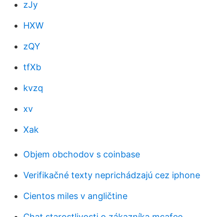
zJy
HXW
zQY
tfXb
kvzq
xv
Xak
Objem obchodov s coinbase
Verifikačné texty neprichádzajú cez iphone
Cientos miles v angličtine
Chat starostlivosti o zákazníka mcafee