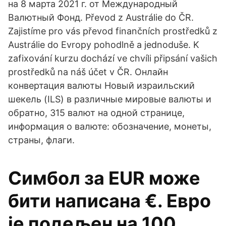
на 8 марта 2021 г. от Международный
Валютный Фонд. Převod z Austrálie do ČR.
Zajistíme pro vás převod finančních prostředků z
Austrálie do Evropy pohodlně a jednoduše. K
zafixování kurzu dochází ve chvíli připsání vašich
prostředků na náš účet v ČR. Онлайн
конвертация валюты Новый израильский
шекель (ILS) в различные мировые валюты и
обратно, 315 валют на одной странице,
информация о валюте: обозначение, монеты,
страны, флаги.
Симбол за EUR може
бити написана €. Евро
је подељен на 100