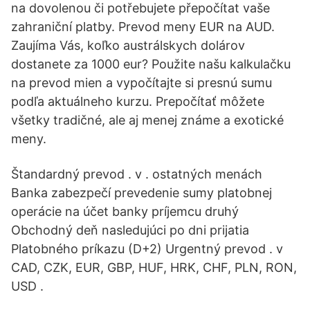
na dovolenou či potřebujete přepočítat vaše
zahraniční platby. Prevod meny EUR na AUD.
Zaujíma Vás, koľko austrálskych dolárov
dostanete za 1000 eur? Použite našu kalkulačku
na prevod mien a vypočítajte si presnú sumu
podľa aktuálneho kurzu. Prepočítať môžete
všetky tradičné, ale aj menej známe a exotické
meny.
Štandardný prevod . v . ostatných menách
Banka zabezpečí prevedenie sumy platobnej
operácie na účet banky príjemcu druhý
Obchodný deň nasledujúci po dni prijatia
Platobného príkazu (D+2) Urgentný prevod . v
CAD, CZK, EUR, GBP, HUF, HRK, CHF, PLN, RON,
USD .