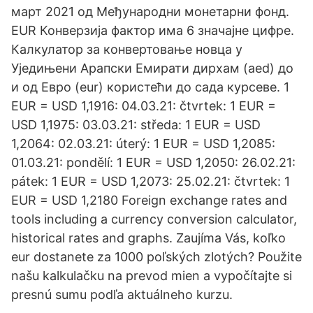
март 2021 од Међународни монетарни фонд.
EUR Конверзија фактор има 6 значајне цифре.
Калкулатор за конвертовање новца у
Уједињени Арапски Емирати дирхам (aed) до
и од Евро (eur) користећи до сада курсеве. 1
EUR = USD 1,1916: 04.03.21: čtvrtek: 1 EUR =
USD 1,1975: 03.03.21: středa: 1 EUR = USD
1,2064: 02.03.21: úterý: 1 EUR = USD 1,2085:
01.03.21: pondělí: 1 EUR = USD 1,2050: 26.02.21:
pátek: 1 EUR = USD 1,2073: 25.02.21: čtvrtek: 1
EUR = USD 1,2180 Foreign exchange rates and
tools including a currency conversion calculator,
historical rates and graphs. Zaujíma Vás, koľko
eur dostanete za 1000 poľských zlotých? Použite
našu kalkulačku na prevod mien a vypočítajte si
presnú sumu podľa aktuálneho kurzu.