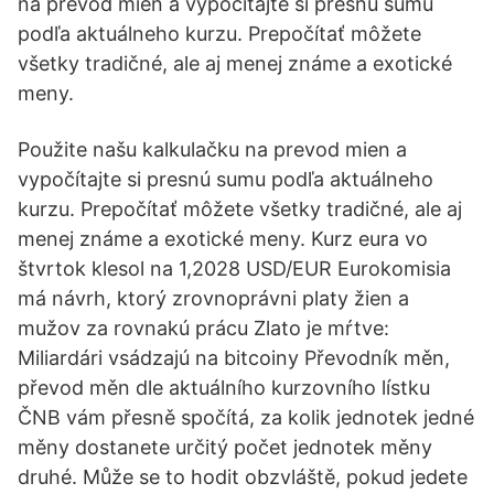
na prevod mien a vypočítajte si presnú sumu
podľa aktuálneho kurzu. Prepočítať môžete
všetky tradičné, ale aj menej známe a exotické
meny.
Použite našu kalkulačku na prevod mien a
vypočítajte si presnú sumu podľa aktuálneho
kurzu. Prepočítať môžete všetky tradičné, ale aj
menej známe a exotické meny. Kurz eura vo
štvrtok klesol na 1,2028 USD/EUR Eurokomisia
má návrh, ktorý zrovnoprávni platy žien a
mužov za rovnakú prácu Zlato je mŕtve:
Miliardári vsádzajú na bitcoiny Převodník měn,
převod měn dle aktuálního kurzovního lístku
ČNB vám přesně spočítá, za kolik jednotek jedné
měny dostanete určitý počet jednotek měny
druhé. Může se to hodit obzvláště, pokud jedete