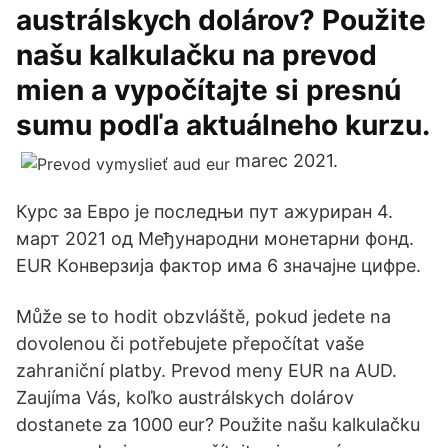
austrálskych dolárov? Použite
našu kalkulačku na prevod
mien a vypočítajte si presnú
sumu podľa aktuálneho kurzu.
marec 2021.
Курс за Евро је последњи пут ажуриран 4.
март 2021 од Међународни монетарни фонд.
EUR Конверзија фактор има 6 значајне цифре.
Může se to hodit obzvláště, pokud jedete na
dovolenou či potřebujete přepočítat vaše
zahraniční platby. Prevod meny EUR na AUD.
Zaujíma Vás, koľko austrálskych dolárov
dostanete za 1000 eur? Použite našu kalkulačku