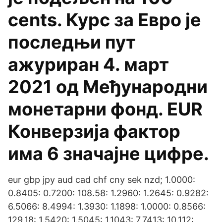
cents. Курс за Евро је
последњи пут
ажуриран 4. март
2021 од Међународни
монетарни фонд. EUR
Конверзија фактор
има 6 значајне цифре.
eur gbp jpy aud cad chf cny sek nzd; 1.0000:
0.8405: 0.7200: 108.58: 1.2960: 1.2645: 0.9282:
6.5066: 8.4994: 1.3930: 1.1898: 1.0000: 0.8566:
129.18: 1.5420: 1.5045: 1.1043: 7.7413: 10.112: