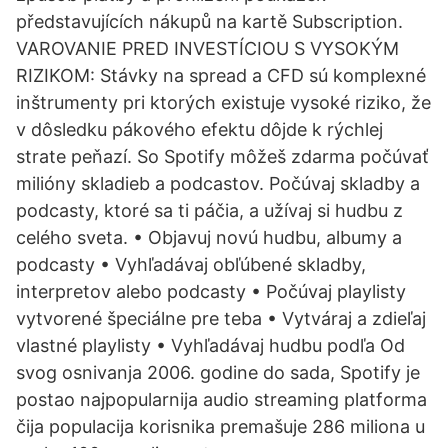
představujících nákupů na kartě Subscription.
VAROVANIE PRED INVESTÍCIOU S VYSOKÝM
RIZIKOM: Stávky na spread a CFD sú komplexné
inštrumenty pri ktorých existuje vysoké riziko, že
v dôsledku pákového efektu dôjde k rýchlej
strate peňazí. So Spotify môžeš zdarma počúvať
milióny skladieb a podcastov. Počúvaj skladby a
podcasty, ktoré sa ti páčia, a užívaj si hudbu z
celého sveta. • Objavuj novú hudbu, albumy a
podcasty • Vyhľadávaj obľúbené skladby,
interpretov alebo podcasty • Počúvaj playlisty
vytvorené špeciálne pre teba • Vytváraj a zdieľaj
vlastné playlisty • Vyhľadávaj hudbu podľa Od
svog osnivanja 2006. godine do sada, Spotify je
postao najpopularnija audio streaming platforma
čija populacija korisnika premašuje 286 miliona u