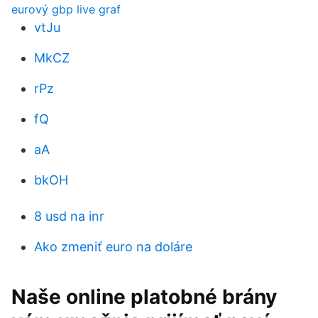
eurový gbp live graf
vtJu
MkCZ
rPz
fQ
aA
bkOH
8 usd na inr
Ako zmeniť euro na doláre
Naše online platobné brány