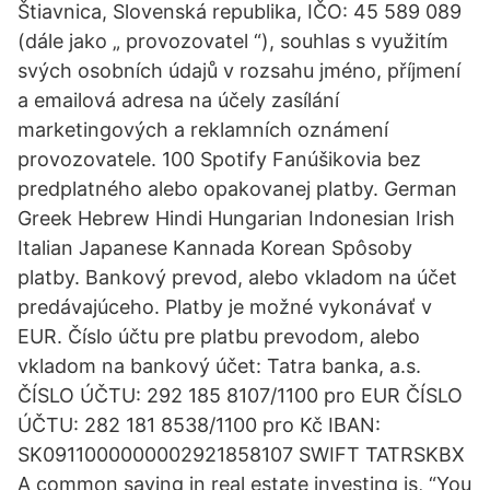
Štiavnica, Slovenská republika, IČO: 45 589 089
(dále jako „ provozovatel “), souhlas s využitím
svých osobních údajů v rozsahu jméno, příjmení
a emailová adresa na účely zasílání
marketingových a reklamních oznámení
provozovatele. 100 Spotify Fanúšikovia bez
predplatného alebo opakovanej platby. German
Greek Hebrew Hindi Hungarian Indonesian Irish
Italian Japanese Kannada Korean Spôsoby
platby. Bankový prevod, alebo vkladom na účet
predávajúceho. Platby je možné vykonávať v
EUR. Číslo účtu pre platbu prevodom, alebo
vkladom na bankový účet: Tatra banka, a.s.
ČÍSLO ÚČTU: 292 185 8107/1100 pro EUR ČÍSLO
ÚČTU: 282 181 8538/1100 pro Kč IBAN:
SK0911000000002921858107 SWIFT TATRSKBX
A common saying in real estate investing is, “You