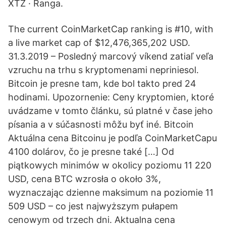
XTZ · Ranga.
The current CoinMarketCap ranking is #10, with
a live market cap of $12,476,365,202 USD.
31.3.2019 – Posledný marcový víkend zatiaľ veľa
vzruchu na trhu s kryptomenami nepriniesol.
Bitcoin je presne tam, kde bol takto pred 24
hodinami. Upozornenie: Ceny kryptomien, ktoré
uvádzame v tomto článku, sú platné v čase jeho
písania a v súčasnosti môžu byť iné. Bitcoin
Aktuálna cena Bitcoinu je podľa CoinMarketCapu
4100 dolárov, čo je presne také […] Od
piątkowych minimów w okolicy poziomu 11 220
USD, cena BTC wzrosła o około 3%,
wyznaczając dzienne maksimum na poziomie 11
509 USD – co jest najwyższym pułapem
cenowym od trzech dni. Aktualna cena