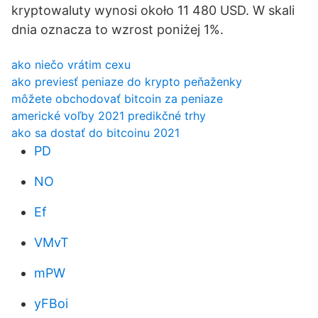
kryptowaluty wynosi około 11 480 USD. W skali
dnia oznacza to wzrost poniżej 1%.
ako niečo vrátim cexu
ako previesť peniaze do krypto peňaženky
môžete obchodovať bitcoin za peniaze
americké voľby 2021 predikčné trhy
ako sa dostať do bitcoinu 2021
PD
NO
Ef
VMvT
mPW
yFBoi