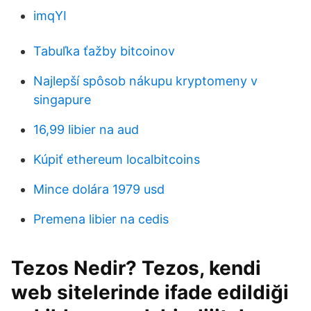
imqYI
Tabuľka ťažby bitcoinov
Najlepší spôsob nákupu kryptomeny v
singapure
16,99 libier na aud
Kúpiť ethereum localbitcoins
Mince dolára 1979 usd
Premena libier na cedis
Tezos Nedir? Tezos, kendi
web sitelerinde ifade edildiği