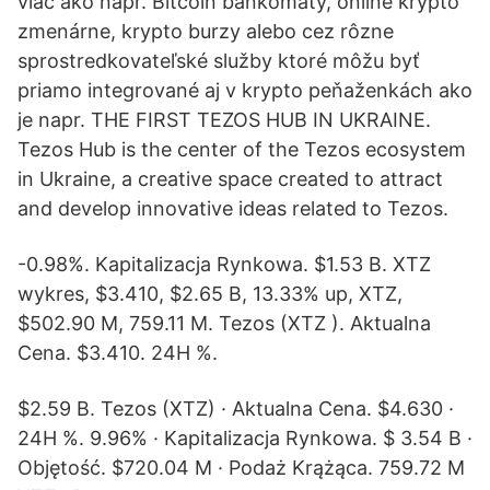
viac ako napr. Bitcoin bankomaty, online krypto
zmenárne, krypto burzy alebo cez rôzne
sprostredkovateľské služby ktoré môžu byť
priamo integrované aj v krypto peňaženkách ako
je napr. THE FIRST TEZOS HUB IN UKRAINE.
Tezos Hub is the center of the Tezos ecosystem
in Ukraine, a creative space created to attract
and develop innovative ideas related to Tezos.
-0.98%. Kapitalizacja Rynkowa. $1.53 B. XTZ
wykres, $3.410, $2.65 B, 13.33% up, XTZ,
$502.90 M, 759.11 M. Tezos (XTZ ). Aktualna
Cena. $3.410. 24H %.
$2.59 B. Tezos (XTZ) · Aktualna Cena. $4.630 ·
24H %. 9.96% · Kapitalizacja Rynkowa. $ 3.54 B ·
Objętość. $720.04 M · Podaż Krążąca. 759.72 M