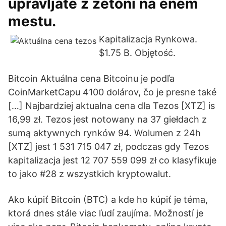
upravljate z žetoni na enem
mestu.
Kapitalizacja Rynkowa.
$1.75 B. Objętość.
Bitcoin Aktuálna cena Bitcoinu je podľa
CoinMarketCapu 4100 dolárov, čo je presne také
[…] Najbardziej aktualna cena dla Tezos [XTZ] is
16,99 zł. Tezos jest notowany na 37 giełdach z
sumą aktywnych rynków 94. Wolumen z 24h
[XTZ] jest 1 531 715 047 zł, podczas gdy Tezos
kapitalizacja jest 12 707 559 099 zł co klasyfikuje
to jako #28 z wszystkich kryptowalut.
Ako kúpiť Bitcoin (BTC) a kde ho kúpiť je téma,
ktorá dnes stále viac ľudí zaujíma. Možností je